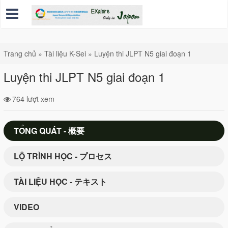
Trang chủ
»
Tài liệu K-Sei
»
Luyện thi JLPT N5 giai đoạn 1
Luyện thi JLPT N5 giai đoạn 1
764 lượt xem
TỔNG QUÁT - 概要
LỘ TRÌNH HỌC - プロセス
TÀI LIỆU HỌC - テキスト
VIDEO