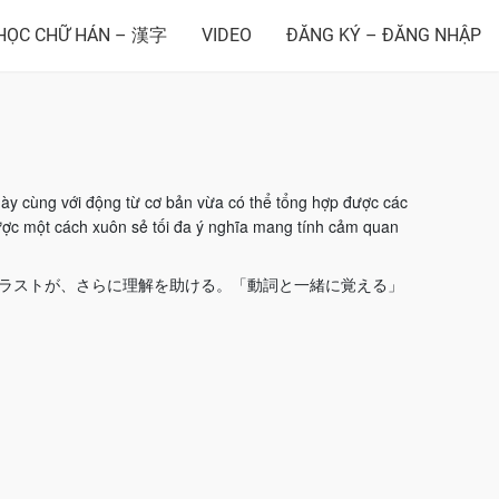
HỌC CHỮ HÁN – 漢字
VIDEO
ĐĂNG KÝ – ĐĂNG NHẬP
ày cùng với động từ cơ bản vừa có thể tổng hợp được các
ược một cách xuôn sẻ tối đa ý nghĩa mang tính cảm quan
イラストが、さらに理解を助ける。「動詞と一緒に覚える」