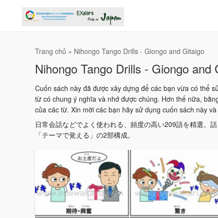
Trang chủ
»
Nihongo Tango Drills - Giongo and Gitaigo
Nihongo Tango Drills - Giongo and 
Cuốn sách này đã được xây dựng để các bạn vừa có thể sử
từ có chung ý nghĩa và nhớ được chúng. Hơn thế nữa, bằn
của các từ. Xin mời các bạn hãy sử dụng cuốn sách này và h
日常会話などでよく使われる、頻度の高い209語を精選。
「テーマで覚える」の2部構成。