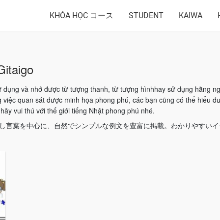
KHÓA HỌC コース
STUDENT
KAIWA
Gitaigo
 dụng và nhớ được từ tượng thanh, từ tượng hìnhhay sử dụng hằng ng
g việc quan sát được minh họa phong phú, các bạn cũng có thể hiểu đ
ãy vui thú với thế giới tiếng Nhật phong phú nhé.
話し言葉を中心に、自然でシンプルな例文を豊富に掲載。わかりやすい